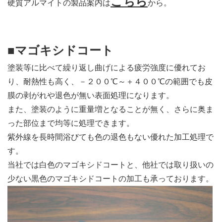
こちら
硬質アルマイトの製品案内は
から。
■マゴキシドコート
塗装等に比べて繰り返し曲げによる疲労強度に優れてお
り、耐熱性も高く、－２００℃～＋４００℃の範囲でも皮
膜の剥がれや退色が無い表面処理になります。
また、塗装のように重量増となることが無く、さらに奥ま
った部位まで均等に処理できます。
紫外線を長時間浴びても色の退色もない優れた加工処理で
す。
当社では白色のマゴキシドコートと、他社では取り扱いの
少ない黒色のマゴキシドコートの加工も承っております。