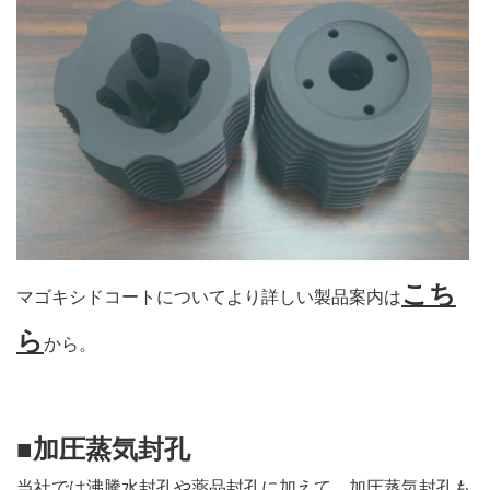
こち
マゴキシドコートについてより詳しい製品案内は
ら
から。
■加圧蒸気封孔
当社では沸騰水封孔や薬品封孔に加えて、加圧蒸気封孔も