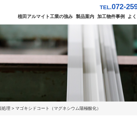
072-25
TEL.
植田アルマイト工業の強み
製品案内
加工物件事例
よく
面処理
>
マゴキシドコート（マグネシウム陽極酸化）