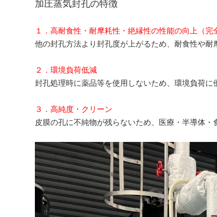
加圧蒸気封孔の特徴
１．高耐食性・耐摩耗性・絶縁性の性能の向上（完
他の封孔方法より封孔度が上がるため、耐食性や耐
２．環境負荷低減
封孔処理時に薬品等を使用しないため、環境負荷に
３．高純度・クリーン
皮膜の孔に不純物が残らないため、医療・半導体・