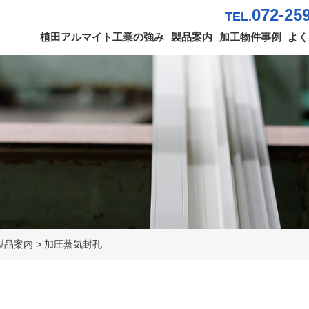
072-25
TEL.
植田アルマイト工業の強み
製品案内
加工物件事例
よく
製品案内
>
加圧蒸気封孔